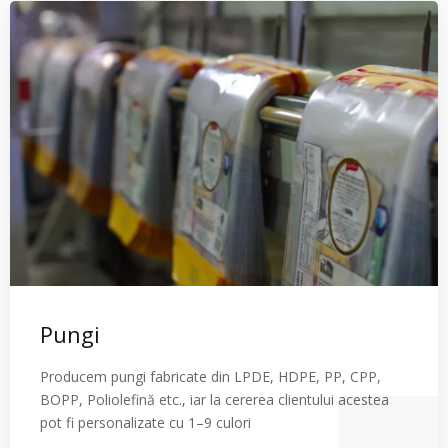
Pungi
Producem pungi fabricate din LPDE, HDPE, PP, CPP,
BOPP, Poliolefină etc., iar la cererea clientului acestea
pot fi personalizate cu 1–9 culori