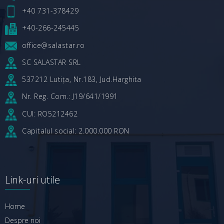
+40 731-378429
+40-266-245445
office@salastar.ro
SC SALASTAR SRL
537212 Lutița, Nr.183, Jud.Harghita
Nr. Reg. Com.: J19/641/1991
CUI: RO5212462
Capitalul social: 2.000.000 RON
Link-uri utile
Home
Despre noi