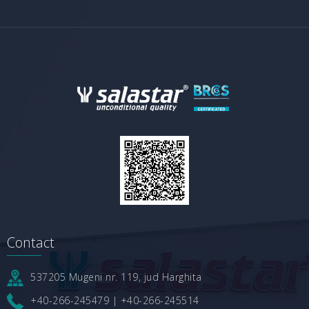
Contact
537205 Mugeni nr. 119, jud Harghita
+40-266-245479
|
+40-266-245514